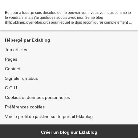
Bonjour à tous..je suis désolée de ne pouvoir venir vous voir tous comme je
le voudrais, mais j'ai quelques soucis avec mon 2ème blog
(http://klinep.over-blog.org) pour lequel je dois reconfigurer complètement le
css..En effet, j'ai reçu un message d'OB...
Hébergé par Eklablog
Top articles
Pages
Contact
Signaler un abus
C.G.U.
Cookies et données personnelles
Préférences cookies
Voir le profil de jackline sur le portail Eklablog
Créer un blog sur Eklablog