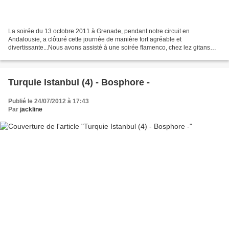
La soirée du 13 octobre 2011 à Grenade, pendant notre circuit en
Andalousie, a clôturé cette journée de manière fort agréable et
divertissante...Nous avons assisté à une soirée flamenco, chez lez gitans
Albayzin, dans le tablao du mirador de San Cristobal,...
Turquie Istanbul (4) - Bosphore -
Publié le 24/07/2012 à 17:43
Par
jackline