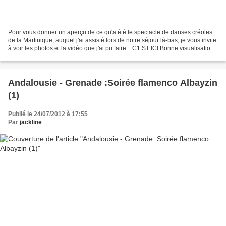
Pour vous donner un aperçu de ce qu'a été le spectacle de danses créoles
de la Martinique, auquel j'ai assisté lors de notre séjour là-bas, je vous invite
à voir les photos et la vidéo que j'ai pu faire... C'EST ICI Bonne visualisation,
et à très bientôt.....
Andalousie - Grenade :Soirée flamenco Albayzin
(1)
Publié le 24/07/2012 à 17:55
Par
jackline