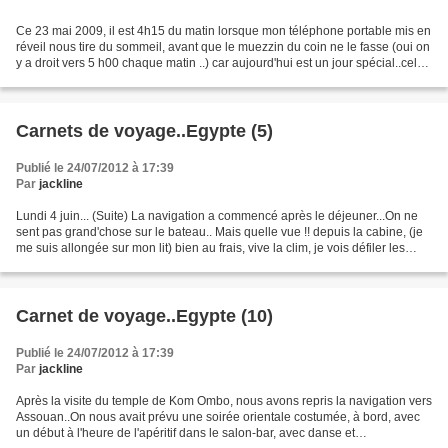
Ce 23 mai 2009, il est 4h15 du matin lorsque mon téléphone portable mis en
réveil nous tire du sommeil, avant que le muezzin du coin ne le fasse (oui on
y a droit vers 5 h00 chaque matin ..) car aujourd'hui est un jour spécial..celui
où nous allons découvrir...
Carnets de voyage..Egypte (5)
Publié le 24/07/2012 à 17:39
Par
jackline
Lundi 4 juin... (Suite) La navigation a commencé après le déjeuner...On ne
sent pas grand'chose sur le bateau.. Mais quelle vue !! depuis la cabine, (je
me suis allongée sur mon lit) bien au frais, vive la clim, je vois défiler les
rives du Nil, en direction...
Carnet de voyage..Egypte (10)
Publié le 24/07/2012 à 17:39
Par
jackline
Après la visite du temple de Kom Ombo, nous avons repris la navigation vers
Assouan..On nous avait prévu une soirée orientale costumée, à bord, avec
un début à l'heure de l'apéritif dans le salon-bar, avec danse et