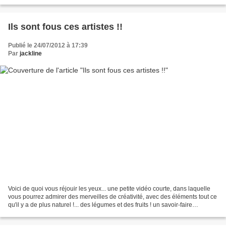
animations..Cela tombait très bien pour...
Ils sont fous ces artistes !!
Publié le 24/07/2012 à 17:39
Par
jackline
Voici de quoi vous réjouir les yeux... une petite vidéo courte, dans laquelle
vous pourrez admirer des merveilles de créativité, avec des éléments tout ce
qu'il y a de plus naturel !... des légumes et des fruits ! un savoir-faire
exemplaire, un talent...