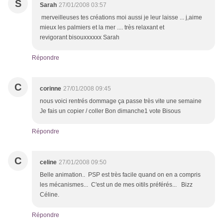
S
Sarah
27/01/2008 03:57
merveilleuses tes créations moi aussi je leur laisse ... j,aime
mieux les palmiers et la mer .... très relaxant et
revigorant bisouxxxxxx Sarah
Répondre
C
corinne
27/01/2008 09:45
nous voici rentrés dommage ça passe très vite une semaine
Je fais un copier / coller Bon dimanche1 vote Bisous
Répondre
C
celine
27/01/2008 09:50
Belle animation.. PSP est très facile quand on en a compris
les mécanismes... C'est un de mes oitils préférés... Bizz
Céline.
Répondre