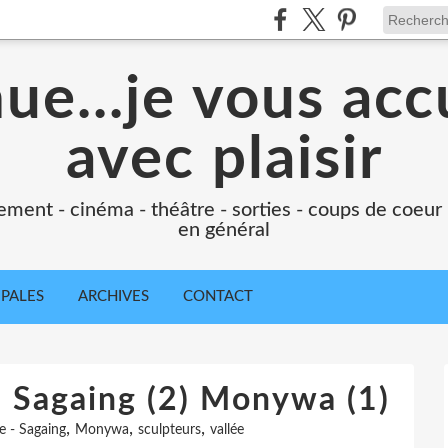
e...je vous accu
avec plaisir
ement - cinéma - théâtre - sorties - coups de coeur
en général
IPALES
ARCHIVES
CONTACT
- Sagaing (2) Monywa (1)
,
,
,
e - Sagaing
Monywa
sculpteurs
vallée