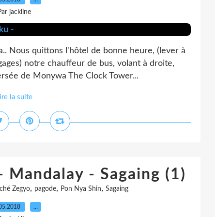
Par jackline
. Nous quittons l'hôtel de bonne heure, (lever à
gages) notre chauffeur de bus, volant à droite,
aversée de Monywa The Clock Tower...
ire la suite
- Mandalay - Sagaing (1)
,
,
,
ché Zegyo
pagode
Pon Nya Shin
Sagaing
05.2018
…