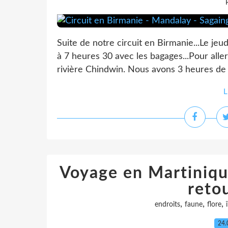
Suite de notre circuit en Birmanie...Le je
à 7 heures 30 avec les bagages...Pour aller
rivière Chindwin. Nous avons 3 heures de ro
L
Voyage en Martinique
reto
,
,
,
endroits
faune
flore
î
24.