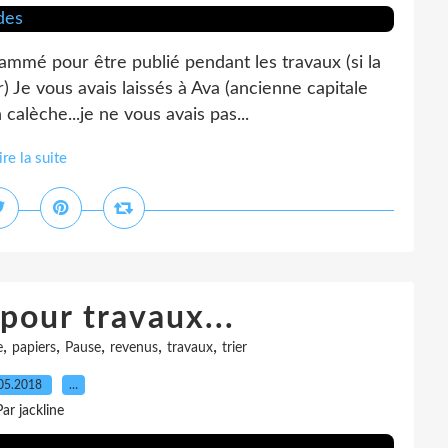
rammé pour être publié pendant les travaux (si la
Je vous avais laissés à Ava (ancienne capitale
alèche...je ne vous avais pas...
ire la suite
pour travaux...
,
,
,
,
,
e
papiers
Pause
revenus
travaux
trier
05.2018
…
Par jackline