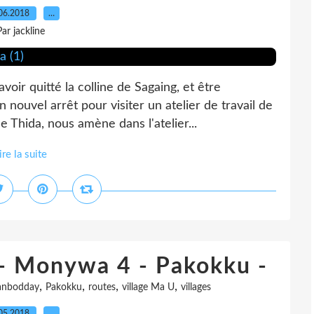
06.2018
…
Par jackline
oir quitté la colline de Sagaing, et être
 nouvel arrêt pour visiter un atelier de travail de
 Thida, nous amène dans l'atelier...
ire la suite
 - Monywa 4 - Pakokku -
,
,
,
,
anbodday
Pakokku
routes
village Ma U
villages
05.2018
…