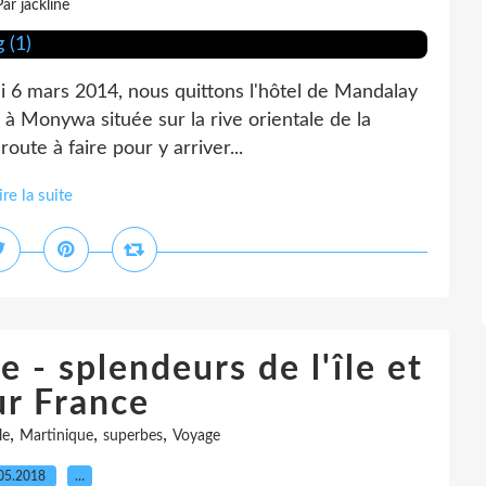
Par jackline
udi 6 mars 2014, nous quittons l'hôtel de Mandalay
 à Monywa située sur la rive orientale de la
ute à faire pour y arriver...
ire la suite
 - splendeurs de l'île et
ur France
,
,
,
le
Martinique
superbes
Voyage
05.2018
…