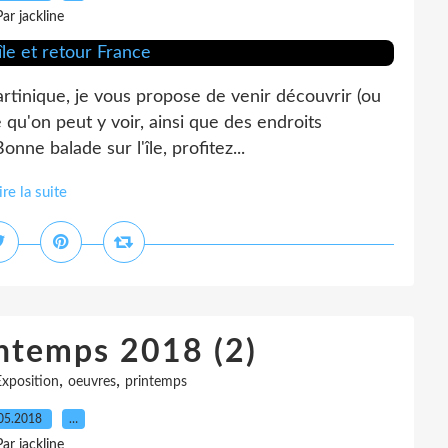
Par jackline
rtinique, je vous propose de venir découvrir (ou
e qu'on peut y voir, ainsi que des endroits
nne balade sur l'île, profitez...
ire la suite
intemps 2018 (2)
,
,
Exposition
oeuvres
printemps
05.2018
…
Par jackline