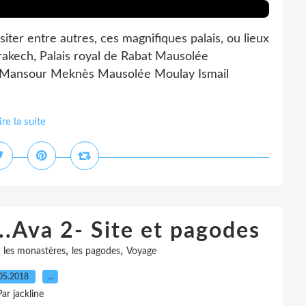
iter entre autres, ces magnifiques palais, ou lieux
rakech, Palais royal de Rabat Mausolée
 Mansour Meknès Mausolée Moulay Ismail
ire la suite
..Ava 2- Site et pagodes
,
,
,
les monastères
les pagodes
Voyage
05.2018
…
Par jackline