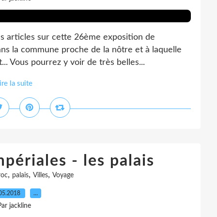
s articles sur cette 26ème exposition de
dans la commune proche de la nôtre et à laquelle
. Vous pourrez y voir de très belles...
ire la suite
périales - les palais
,
,
,
oc
palais
Villes
Voyage
05.2018
…
Par jackline