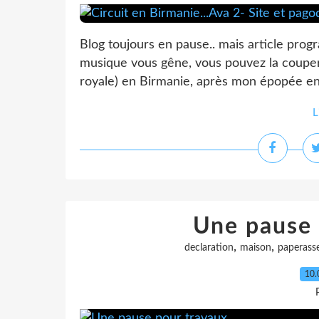
Blog toujours en pause.. mais article prog
musique vous gêne, vous pouvez la couper) 
royale) en Birmanie, après mon épopée en c
L
Une pause 
,
,
declaration
maison
paperass
10.