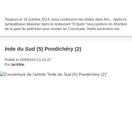
Toujours le 18 octobre 2013, nous continuons les visites dans Rio... Après le
sympathique déjeûner dans le restaurant "O Quilo" nous partons en direction
de la gare du petit train pour monter au Corcovado..Notre ascension est
prévue à 14 h pile, sinon,...
Inde du Sud (5) Pondichéry (2)
Publié le 20/09/2013 à 12:27
Par
jackline