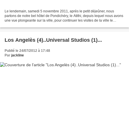
Le lendemain, samedi 5 novembre 2011, après le petit déjeûner, nous
partons de notre bel hôtel de Pondichéry, le Atithi, depuis lequel nous avons
une vue plongeante sur la ville, pour continuer les visites de la ville le
casque est pourtant obligatoire...
Los Angelès (4)..Universal Studios (1)...
Publié le 24/07/2012 à 17:48
Par
jackline