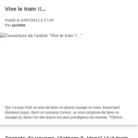
Vive le train !!...
Publié le 24/07/2012 à 17:40
Par
jackline
Qui n'a pas rêvé un jour de faire un grand voyage en train, traversant
plusieurs pays, dans un luxueux convoi...je vous propose de faire ce
voyage-là, dans l'un des trains les plus prestigieux du monde, "l'Orient-
Express".. A l'époque où les voyages ne...