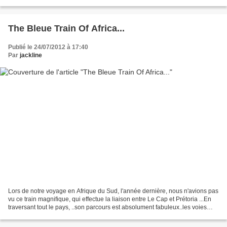
barbecue avec les Indiens Navajos,...
The Bleue Train Of Africa...
Publié le 24/07/2012 à 17:40
Par
jackline
Lors de notre voyage en Afrique du Sud, l'année dernière, nous n'avions pas
vu ce train magnifique, qui effectue la liaison entre Le Cap et Prétoria ...En
traversant tout le pays, ..son parcours est absolument fabuleux..les voies
sont accrochées à flanc...