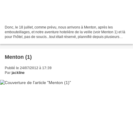
Donc, le 18 juillet, comme prévu, nous arrivons à Menton, après les
embouteillages, et notre aventure hotelière de la veille (voir Menton 1) et là
pour l'hôtel, pas de soucis...tout était réservé, plannifié depuis plusieurs
mois.. à l'hôtel Royal Wesminster...
Menton (1)
Publié le 24/07/2012 à 17:39
Par
jackline