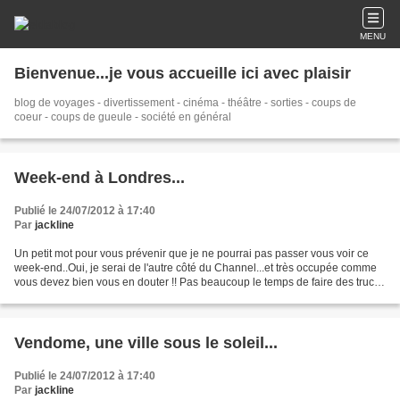
MENU
Bienvenue...je vous accueille ici avec plaisir
blog de voyages - divertissement - cinéma - théâtre - sorties - coups de
coeur - coups de gueule - société en général
Week-end à Londres...
Publié le 24/07/2012 à 17:40
Par
jackline
Un petit mot pour vous prévenir que je ne pourrai pas passer vous voir ce
week-end..Oui, je serai de l'autre côté du Channel...et très occupée comme
vous devez bien vous en douter !! Pas beaucoup le temps de faire des trucs
imprévus, puisque nous partons...
Vendome, une ville sous le soleil...
Publié le 24/07/2012 à 17:40
Par
jackline