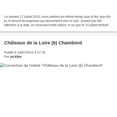
Le samedi 17 juillet 2010, nous partons en même temps que le flot, que dis-
je, le torrent de bagnoles qui descendent vers le sud...(j'avais pas fait
attention à la date, en réservant notre séjour, ni vu que le 14 juillet tombait en
pleine semaine, et...
Châteaux de la Loire (6) Chambord
Publié le 24/07/2012 à 17:39
Par
jackline