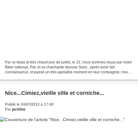
Par ce beau et très chaud jour de juillet, le 22, nous sommes reçus par notre
Biker national, Pat, et sa charmante épouse Soso...après avoir fait
connaissance, et passé un très agréable moment en leur compagnie, nous
partons avec notre guide Pat, qui...
Nice...Cimiez,vieille ville et corniche...
Publié le 24/07/2012 à 17:40
Par
jackline