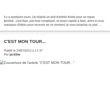
Il y a quelques jours, j'ai réalisé un plat d'entrée froide pour un repas
familial...c'est frais, pas trop compliqué, et assez rapide à faire..alors si vous
manquez d'idées pour recevoir en ce moment, je vous propose ce plat...
Tomates facies à la macédoine-mayonnaise...
C'EST MON TOUR...
Publié le 24/07/2012 à 17:37
Par
jackline