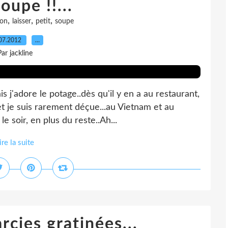
soupe !!...
,
,
,
lon
laisser
petit
soupe
07.2012
…
Par jackline
 j'adore le potage..dès qu'il y en a au restaurant,
. et je suis rarement déçue...au Vietnam et au
 soir, en plus du reste..Ah...
ire la suite
rcies gratinées...