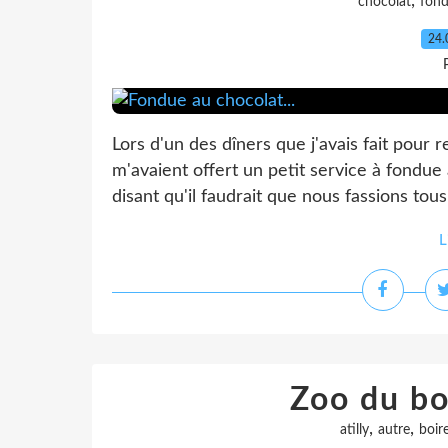
,
chocolat
fon
24.
Lors d'un des dîners que j'avais fait pour r
m'avaient offert un petit service à fondue
disant qu'il faudrait que nous fassions tous 
L
Zoo du boi
,
,
atilly
autre
boir