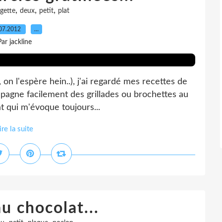
,
,
,
gette
deux
petit
plat
07.2012
…
Par jackline
 on l'espère hein..), j'ai regardé mes recettes de
mpagne facilement des grillades ou brochettes au
at qui m'évoque toujours...
ire la suite
u chocolat...