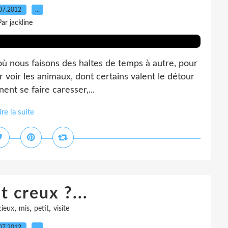
07.2012
…
Par jackline
où nous faisons des haltes de temps à autre, pour
ur voir les animaux, dont certains valent le détour
nnent se faire caresser,...
ire la suite
t creux ?...
,
,
,
cieux
mis
petit
visite
07.2012
…