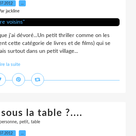
07.2012
…
Par jackline
que j'ai dévoré...Un petit thriller comme on les
 cette catégorie de livres et de films) qui se
s surtout dans un petit village...
ire la suite
sous la table ?....
,
,
personne
petit
table
07.2012
…