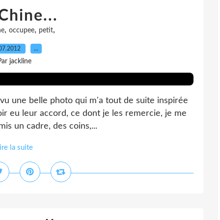
Chine...
,
,
,
ne
occupee
petit
07.2012
…
Par jackline
i vu une belle photo qui m'a tout de suite inspirée
ir eu leur accord, ce dont je les remercie, je me
is un cadre, des coins,...
ire la suite