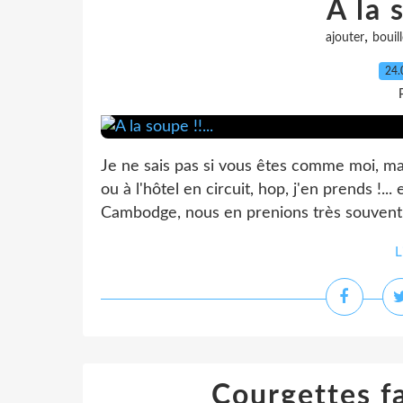
A la 
,
ajouter
bouil
24.
Je ne sais pas si vous êtes comme moi, mais
ou à l'hôtel en circuit, hop, j'en prends !..
Cambodge, nous en prenions très souvent le
L
Courgettes fa