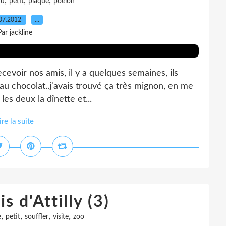
,
,
,
du
petit
plaque
poelon
07.2012
…
Par jackline
ecevoir nos amis, il y a quelques semaines, ils
 au chocolat..j'avais trouvé ça très mignon, en me
les deux la dînette et...
ire la suite
s d'Attilly (3)
,
,
,
,
e
petit
souffler
visite
zoo