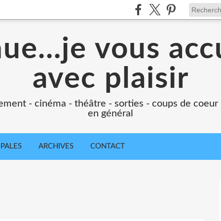
e...je vous accu
avec plaisir
ement - cinéma - théâtre - sorties - coups de coeur
en général
IPALES
ARCHIVES
CONTACT