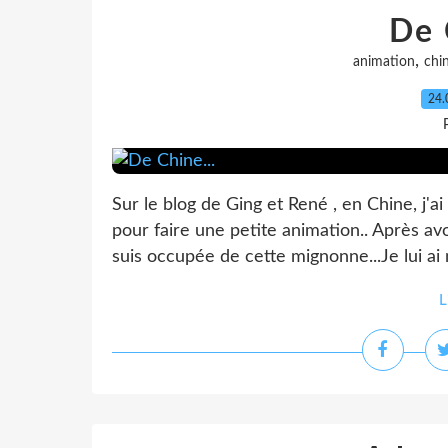
De 
,
animation
chi
24.
Sur le blog de Ging et René , en Chine, j'a
pour faire une petite animation.. Après avo
suis occupée de cette mignonne...Je lui ai m
L